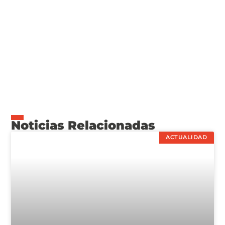
Noticias Relacionadas
ACTUALIDAD
JACOP KIPLIMO ROMPIÓ EL RÉCORD DEL CIRCUITO Y
GANÓ LA MEDIA MARATÓN DE BS. AS.
24/08/2025