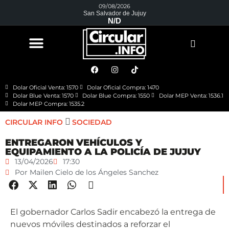
09/08/2026
San Salvador de Jujuy
N/D
Dolar Oficial Venta: 1570
Dolar Oficial Compra: 1470
Dolar Blue Venta: 1570
Dolar Blue Compra: 1550
Dolar MEP Venta: 1536.1
Dolar MEP Compra: 1535.2
CIRCULAR INFO
SOCIEDAD
ENTREGARON VEHÍCULOS Y
EQUIPAMIENTO A LA POLICÍA DE JUJUY
13/04/2026
17:30
Por
Mailen Cielo de los Ángeles Sanchez
El gobernador Carlos Sadir encabezó la entrega de
nuevos móviles destinados a reforzar el