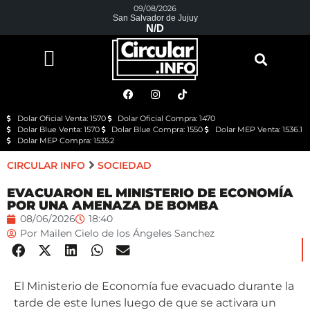
09/08/2026
San Salvador de Jujuy
N/D
Dolar Oficial Venta: 1570
Dolar Oficial Compra: 1470
Dolar Blue Venta: 1570
Dolar Blue Compra: 1550
Dolar MEP Venta: 1536.1
Dolar MEP Compra: 1535.2
CIRCULAR INFO
SOCIEDAD
EVACUARON EL MINISTERIO DE ECONOMÍA
POR UNA AMENAZA DE BOMBA
08/06/2026
18:40
Por
Mailen Cielo de los Ángeles Sanchez
El Ministerio de Economía fue evacuado durante la
tarde de este lunes luego de que se activara un