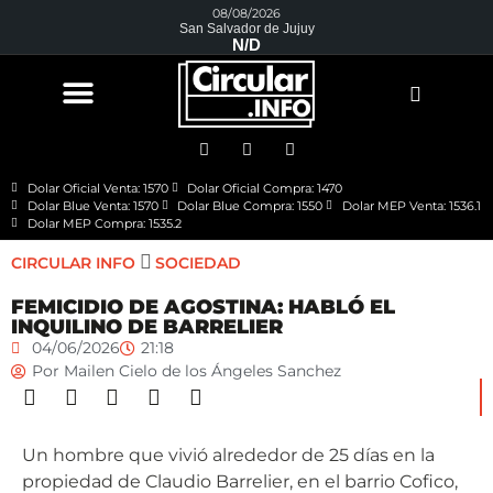
08/08/2026
San Salvador de Jujuy
N/D
Dolar Oficial Venta: 1570
Dolar Oficial Compra: 1470
Dolar Blue Venta: 1570
Dolar Blue Compra: 1550
Dolar MEP Venta: 1536.1
Dolar MEP Compra: 1535.2
CIRCULAR INFO
SOCIEDAD
FEMICIDIO DE AGOSTINA: HABLÓ EL
INQUILINO DE BARRELIER
04/06/2026
21:18
Por
Mailen Cielo de los Ángeles Sanchez
Un hombre que vivió alrededor de 25 días en la
propiedad de Claudio Barrelier, en el barrio Cofico,