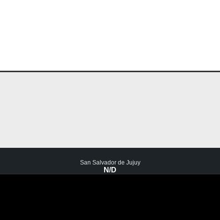
San Salvador de Jujuy
N/D