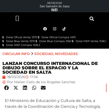
08/08/2026
San Salvador de Jujuy
N/D
Dolar Oficial Venta: 1570
Dolar Oficial Compra: 1470
Dolar Blue Venta: 1570
Dolar Blue Compra: 1550
Dolar MEP Venta: 1536.1
Dolar MEP Compra: 1535.2
CIRCULAR INFO
SOCIEDAD
,
NOVEDADES
LANZAN CONCURSO INTERNACIONAL DE
DIBUJO SOBRE EL ESPACIO Y LA
SOCIEDAD EN SALTA
18/03/2026
17:06
Por
Mailen Cielo de los Ángeles Sanchez
El Ministerio de Educación y Cultura de Salta, a
través de la Coordinación de Ciencia y Tecnología,