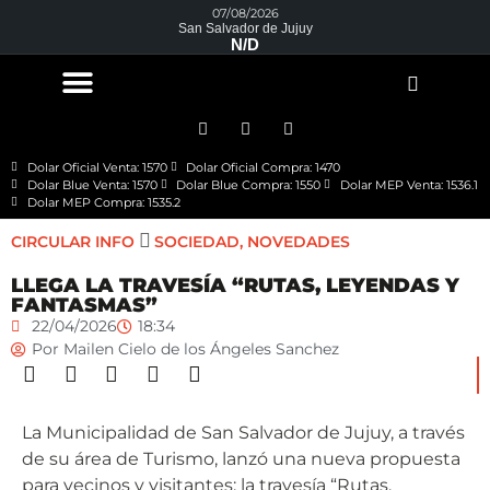
07/08/2026
San Salvador de Jujuy
N/D
Dolar Oficial Venta: 1570
Dolar Oficial Compra: 1470
Dolar Blue Venta: 1570
Dolar Blue Compra: 1550
Dolar MEP Venta: 1536.1
Dolar MEP Compra: 1535.2
CIRCULAR INFO
SOCIEDAD
,
NOVEDADES
LLEGA LA TRAVESÍA “RUTAS, LEYENDAS Y
FANTASMAS”
22/04/2026
18:34
Por
Mailen Cielo de los Ángeles Sanchez
La Municipalidad de San Salvador de Jujuy, a través
de su área de Turismo, lanzó una nueva propuesta
para vecinos y visitantes: la travesía “Rutas,