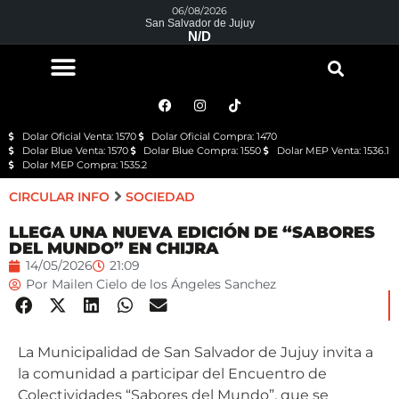
06/08/2026
San Salvador de Jujuy
N/D
Dolar Oficial Venta: 1570
Dolar Oficial Compra: 1470
Dolar Blue Venta: 1570
Dolar Blue Compra: 1550
Dolar MEP Venta: 1536.1
Dolar MEP Compra: 1535.2
CIRCULAR INFO
SOCIEDAD
LLEGA UNA NUEVA EDICIÓN DE “SABORES
DEL MUNDO” EN CHIJRA
14/05/2026
21:09
Por
Mailen Cielo de los Ángeles Sanchez
La Municipalidad de San Salvador de Jujuy invita a
la comunidad a participar del Encuentro de
Colectividades “Sabores del Mundo”, que se