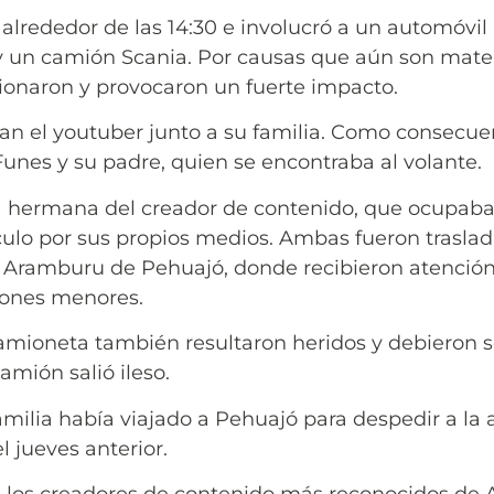
o alrededor de las 14:30 e involucró a un automóvi
 un camión Scania. Por causas que aún son mater
isionaron y provocaron un fuerte impacto.
ban el youtuber junto a su familia. Como consecue
Funes y su padre, quien se encontraba al volante.
la hermana del creador de contenido, que ocupaban
ículo por sus propios medios. Ambas fueron traslad
 Aramburu de Pehuajó, donde recibieron atención 
iones menores.
amioneta también resultaron heridos y debieron se
amión salió ileso.
amilia había viajado a Pehuajó para despedir a la
l jueves anterior.