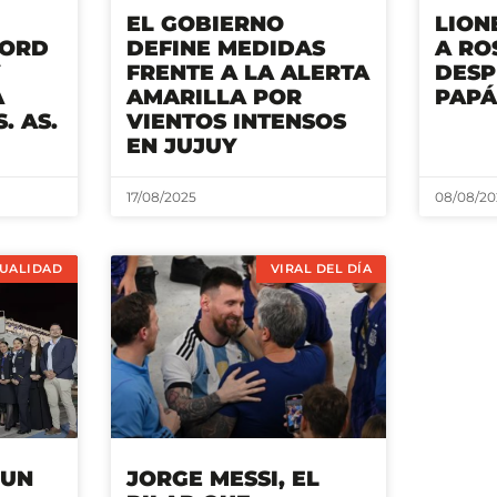
EL GOBIERNO
LION
CORD
DEFINE MEDIDAS
A RO
FRENTE A LA ALERTA
DESP
A
AMARILLA POR
PAP
. AS.
VIENTOS INTENSOS
EN JUJUY
17/08/2025
08/08/20
UALIDAD
VIRAL DEL DÍA
 UN
JORGE MESSI, EL