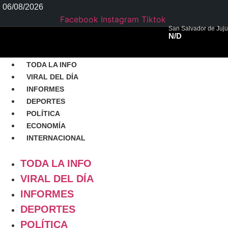
Ir
06/08/2026
al
Facebook
Instagram
Tiktok
contenido
San Salvador de Juju
N/D
TODA LA INFO
VIRAL DEL DÍA
INFORMES
DEPORTES
POLÍTICA
ECONOMÍA
INTERNACIONAL
TODA LA INFO
VIRAL DEL DÍA
INFORMES
DEPORTES
POLÍTICA