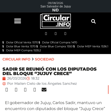
09/08/2026
San Salvador de Jujuy
N/D
Dolar Oficial Venta: 1570
Dolar Oficial Compra: 1470
Dolar Blue Venta: 1570
Dolar Blue Compra: 1550
Dolar MEP Venta: 1536.1
Dolar MEP Compra: 1535.2
CIRCULAR INFO
SOCIEDAD
SADIR SE REUNIÓ CON LOS DIPUTADOS
DEL BLOQUE “JUJUY CRECE”
26/03/2026
18:32
Por
Mailen Cielo de los Ángeles Sanchez
El gobernador de Jujuy, Carlos Sadir, mantuvo un
encuentro con diputados del bloque “Jujuy Crece”