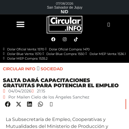
07/08/2026
San Salvador de Jujuy
N/D
Dolar Oficial Venta: 1570
Dolar Oficial Compra: 1470
Dolar Blue Venta: 1570
Dolar Blue Compra: 1550
Dolar MEP Venta: 1536.1
Dolar MEP Compra: 1535.2
CIRCULAR INFO
SOCIEDAD
SALTA DARÁ CAPACITACIONES
GRATUITAS PARA POTENCIAR EL EMPLEO
04/04/2026
21:15
Por
Mailen Cielo de los Ángeles Sanchez
La Subsecretaría de Empleo, Cooperativas y
Mutualidades del Ministerio de Producción y