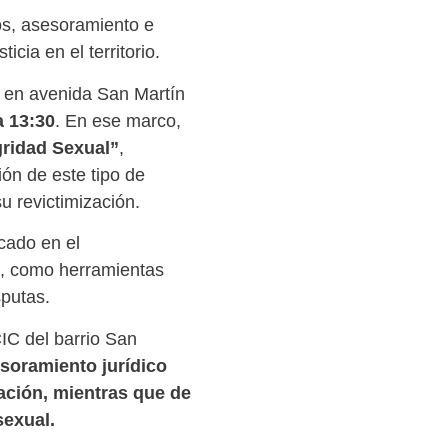
ios, asesoramiento e
cia en el territorio.
a en avenida San Martín
a 13:30
. En ese marco,
gridad Sexual”
,
ión de este tipo de
u revictimización.
ocado en el
os, como herramientas
sputas.
CIC del barrio San
soramiento jurídico
diación, mientras que de
sexual.