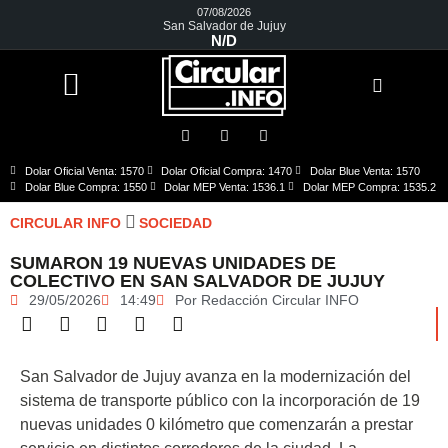
07/08/2026
San Salvador de Jujuy
N/D
Dolar Oficial Venta: 1570
Dolar Oficial Compra: 1470
Dolar Blue Venta: 1570
Dolar Blue Compra: 1550
Dolar MEP Venta: 1536.1
Dolar MEP Compra: 1535.2
CIRCULAR INFO
SOCIEDAD
SUMARON 19 NUEVAS UNIDADES DE
COLECTIVO EN SAN SALVADOR DE JUJUY
29/05/2026
14:49
Por
Redacción Circular INFO
San Salvador de Jujuy avanza en la modernización del
sistema de transporte público con la incorporación de 19
nuevas unidades 0 kilómetro que comenzarán a prestar