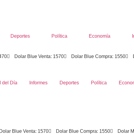
Deportes
Política
Economía
1470
Dolar Blue Venta: 1570
Dolar Blue Compra: 1550
San Salvador de Jujuy
N/D
l del Día
Informes
Deportes
Política
Econo
Dolar Blue Venta: 1570
Dolar Blue Compra: 1550
Dolar M