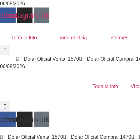
Ir
06/08/2026
al
cebook
Instagram
Tiktok
contenido
Toda la Info
Viral del Día
Informes
Dolar Oficial Venta: 1570
Dolar Oficial Compra: 
06/08/2026
Toda la Info
Vira
cebook
Instagram
Tiktok
Dolar Oficial Venta: 1570
Dolar Oficial Compra: 1470