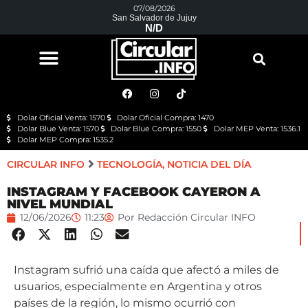
07/08/2026
San Salvador de Jujuy
N/D
Dolar Oficial Venta: 1570
Dolar Oficial Compra: 1470
Dolar Blue Venta: 1570
Dolar Blue Compra: 1550
Dolar MEP Venta: 1536.1
Dolar MEP Compra: 1535.2
CIRCULAR INFO
TECNOLOGÍA
,
NOTICIA DEL DÍA
INSTAGRAM Y FACEBOOK CAYERON A
NIVEL MUNDIAL
12/06/2026
11:23
Por
Redacción Circular INFO
Instagram sufrió una caída que afectó a miles de
usuarios, especialmente en Argentina y otros
países de la región, lo mismo ocurrió con