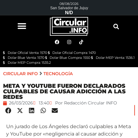
08/08/2026
San Salvador de Jujuy
N/D
Dolar Oficial Venta: 1570
Dolar Oficial Compra: 1470
Dolar Blue Venta: 1570
Dolar Blue Compra: 1550
Dolar MEP Venta: 1536.1
Dolar MEP Compra: 1535.2
CIRCULAR INFO
TECNOLOGÍA
META Y YOUTUBE FUERON DECLARADOS
CULPABLES DE CAUSAR ADICCIÓN A LAS
REDES
26/03/2026
13:40
Por
Redacción Circular INFO
Un jurado de Los Ángeles declaró culpables a Meta
y YouTube por «negligencia al causar adicción y