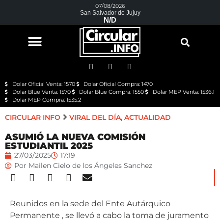
07/08/2026
San Salvador de Jujuy
N/D
Dolar Oficial Venta: 1570
Dolar Oficial Compra: 1470
Dolar Blue Venta: 1570
Dolar Blue Compra: 1550
Dolar MEP Venta: 1536.1
Dolar MEP Compra: 1535.2
CIRCULAR INFO
VIRAL DEL DÍA
,
ACTUALIDAD
ASUMIÓ LA NUEVA COMISIÓN
ESTUDIANTIL 2025
27/03/2025
17:19
Por
Mailen Cielo de los Ángeles Sanchez
Reunidos en la sede del Ente Autárquico
Permanente , se llevó a cabo la toma de juramento