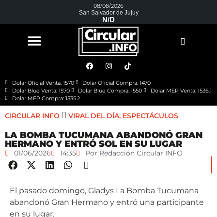
08/08/2026
San Salvador de Jujuy
N/D
Dolar Oficial Venta: 1570
Dolar Oficial Compra: 1470
Dolar Blue Venta: 1570
Dolar Blue Compra: 1550
Dolar MEP Venta: 1536.1
Dolar MEP Compra: 1535.2
CIRCULAR INFO
VIRAL DEL DÍA
,
ESPECTÁCULOS
LA BOMBA TUCUMANA ABANDONÓ GRAN
HERMANO Y ENTRÓ SOL EN SU LUGAR
01/06/2026
14:35
Por
Redacción Circular INFO
El pasado domingo, Gladys La Bomba Tucumana
abandonó Gran Hermano y entró una participante
en su lugar.