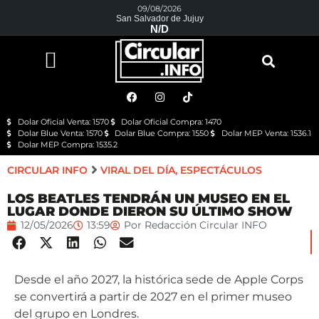
09/08/2026
San Salvador de Jujuy
N/D
Dolar Oficial Venta: 1570
Dolar Oficial Compra: 1470
Dolar Blue Venta: 1570
Dolar Blue Compra: 1550
Dolar MEP Venta: 1536.1
Dolar MEP Compra: 1535.2
CIRCULAR INFO
VIRAL DEL DÍA
,
ESPECTÁCULOS
LOS BEATLES TENDRÁN UN MUSEO EN EL
LUGAR DONDE DIERON SU ÚLTIMO SHOW
12/05/2026
13:59
Por
Redacción Circular INFO
Desde el año 2027, la histórica sede de Apple Corps
se convertirá a partir de 2027 en el primer museo
del grupo en Londres.