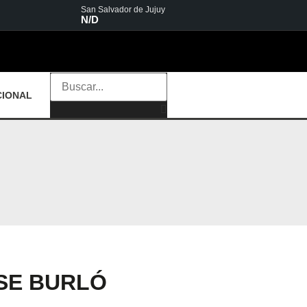
San Salvador de Jujuy
N/D
CIONAL
 SE BURLÓ