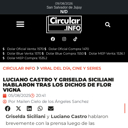
09/08/2026
San Salvador de Jujuy
N/D
Dolar Oficial Venta: 1570
Dolar Oficial Compra: 1470
Dolar Blue Venta: 1570
Dolar Blue Compra: 1550
Dolar MEP Venta: 1536.1
Dolar MEP Compra: 1535.2
CIRCULAR INFO
VIRAL DEL DÍA
,
CINE Y SERIES
LUCIANO CASTRO Y GRISELDA SICILIANI
HABLARON TRAS LOS DICHOS DE FLOR
VIGNA
05/08/2025
20:41
Por
Mailen Cielo de los Ángeles Sanchez
Griselda Siciliani
y
Luciano Castro
hablaron
brevemente con la prensa luego de las