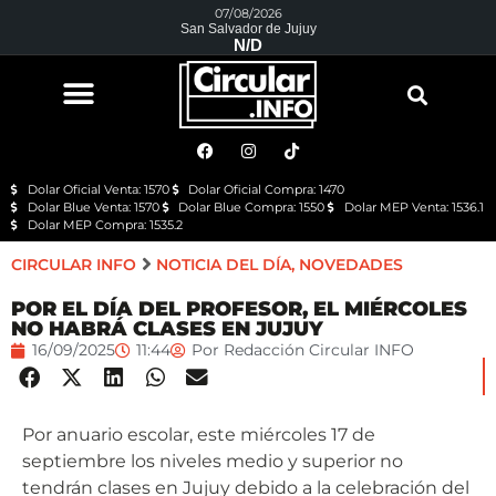
07/08/2026
San Salvador de Jujuy
N/D
Dolar Oficial Venta: 1570
Dolar Oficial Compra: 1470
Dolar Blue Venta: 1570
Dolar Blue Compra: 1550
Dolar MEP Venta: 1536.1
Dolar MEP Compra: 1535.2
CIRCULAR INFO
NOTICIA DEL DÍA
,
NOVEDADES
POR EL DÍA DEL PROFESOR, EL MIÉRCOLES
NO HABRÁ CLASES EN JUJUY
16/09/2025
11:44
Por
Redacción Circular INFO
Por anuario escolar, este miércoles 17 de
septiembre los niveles medio y superior no
tendrán clases en Jujuy debido a la celebración del