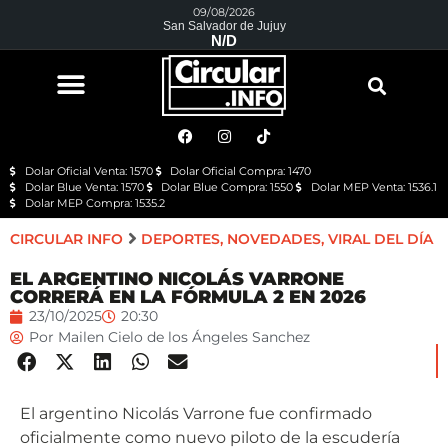
09/08/2026
San Salvador de Jujuy
N/D
Dolar Oficial Venta: 1570
Dolar Oficial Compra: 1470
Dolar Blue Venta: 1570
Dolar Blue Compra: 1550
Dolar MEP Venta: 1536.1
Dolar MEP Compra: 1535.2
CIRCULAR INFO
DEPORTES
,
NOVEDADES
,
VIRAL DEL DÍA
EL ARGENTINO NICOLÁS VARRONE
CORRERÁ EN LA FÓRMULA 2 EN 2026
23/10/2025
20:30
Por
Mailen Cielo de los Ángeles Sanchez
El argentino Nicolás Varrone fue confirmado
oficialmente como nuevo piloto de la escudería