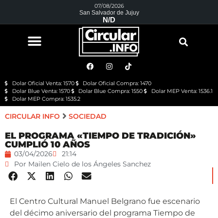
07/08/2026
San Salvador de Jujuy
N/D
Dolar Oficial Venta: 1570
Dolar Oficial Compra: 1470
Dolar Blue Venta: 1570
Dolar Blue Compra: 1550
Dolar MEP Venta: 1536.1
Dolar MEP Compra: 1535.2
CIRCULAR INFO
SOCIEDAD
EL PROGRAMA «TIEMPO DE TRADICIÓN»
CUMPLIÓ 10 AÑOS
03/04/2026
21:14
Por
Mailen Cielo de los Ángeles Sanchez
El Centro Cultural Manuel Belgrano fue escenario
del décimo aniversario del programa Tiempo de