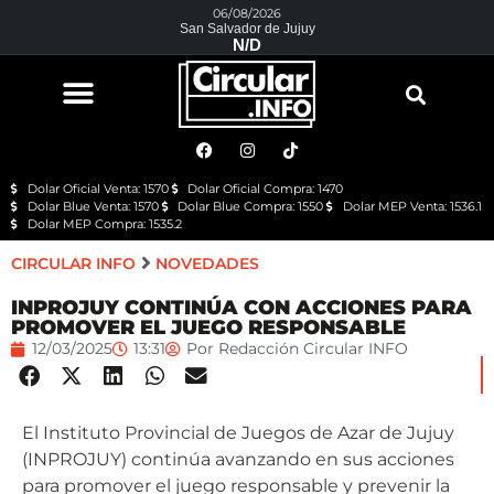
06/08/2026
San Salvador de Jujuy
N/D
Dolar Oficial Venta: 1570
Dolar Oficial Compra: 1470
Dolar Blue Venta: 1570
Dolar Blue Compra: 1550
Dolar MEP Venta: 1536.1
Dolar MEP Compra: 1535.2
CIRCULAR INFO
NOVEDADES
INPROJUY CONTINÚA CON ACCIONES PARA
PROMOVER EL JUEGO RESPONSABLE
12/03/2025
13:31
Por
Redacción Circular INFO
El Instituto Provincial de Juegos de Azar de Jujuy
(INPROJUY) continúa avanzando en sus acciones
para promover el juego responsable y prevenir la