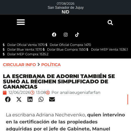
07/08/2026
San Salvador de Jujuy
N/D
Dolar Oficial Venta: 1570
Dolar Oficial Compra: 1470
Dolar Blue Venta: 1570
Dolar Blue Compra: 1550
Dolar MEP Venta: 1536.1
Dolar MEP Compra: 1535.2
CIRCULAR INFO
POLÍTICA
LA ESCRIBANA DE ADORNI TAMBIÉN SE
SUMÓ AL RÉGIMEN SIMPLIFICADO DE
GANANCIAS
12/06/2026
13:08
Por
analiaeugeniafarfan
La escribana Adriana Nechevenko,
quien intervino
en la certificación de las propiedades
adquiridas por el jefe de Gabinete, Manuel