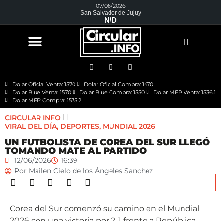
07/08/2026
San Salvador de Jujuy
N/D
Dolar Oficial Venta: 1570
Dolar Oficial Compra: 1470
Dolar Blue Venta: 1570
Dolar Blue Compra: 1550
Dolar MEP Venta: 1536.1
Dolar MEP Compra: 1535.2
CIRCULAR INFO
VIRAL DEL DÍA
,
DEPORTES
,
MUNDIAL 2026
UN FUTBOLISTA DE COREA DEL SUR LLEGÓ
TOMANDO MATE AL PARTIDO
12/06/2026
16:39
Por
Mailen Cielo de los Ángeles Sanchez
Corea del Sur comenzó su camino en el Mundial
2026 con una victoria por 2-1 frente a República